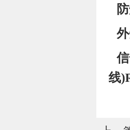
防
外
信
线)R